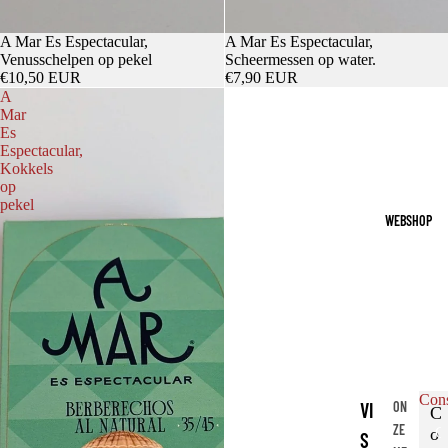
A Mar Es Espectacular,
A Mar Es Espectacular,
Venusschelpen op pekel
Scheermessen op water.
€10,50 EUR
€7,90 EUR
A
Mar
Es
Espectacular,
Kokkels
op
pekel
WEBSHOP
Con
VI
ON
C
ZE
o
C
S