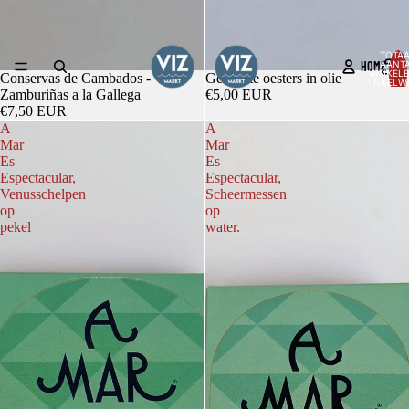
TOTA
HOME
AANT
ARTIKELE
Conservas de Cambados -
Gerookte oesters in olie
WINKELW
0
Zamburiñas a la Gallega
€5,00 EUR
€7,50 EUR
A
A
Mar
Mar
Es
Es
Espectacular,
Espectacular,
Venusschelpen
Scheermessen
op
op
pekel
water.