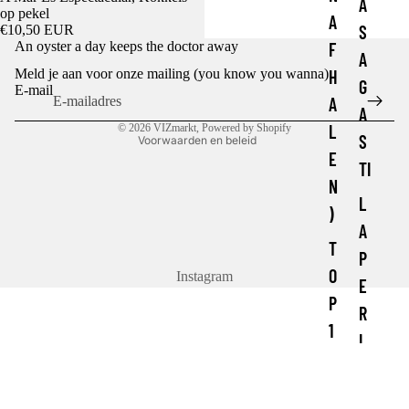
A
op pekel
A
S
€10,50 EUR
Privacybeleid
An oyster a day keeps the doctor away
F
A
Terugbetalingsbeleid
Meld je aan voor onze mailing (you know you wanna)
H
Algemene voorwaarden
G
E-mail
A
Contactgegevens
A
L
© 2026
VIZmarkt
, Powered by Shopify
S
Voorwaarden en beleid
E
TI
N
L
)
A
T
P
O
Instagram
E
P
R
1
L
0
E
C
D