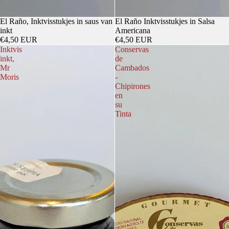
El Raño, Inktvisstukjes in saus van
El Raño Inktvisstukjes in Salsa
inkt
Americana
€4,50 EUR
€4,50 EUR
Inktvis
Conservas
inkt,
de
Mr
Cambados
Moris
-
Chipirones
en
su
Tinta