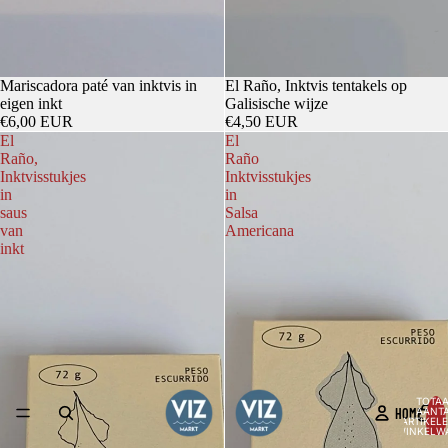
Mariscadora paté van inktvis in
El Raño, Inktvis tentakels op
eigen inkt
Galisische wijze
€6,00 EUR
€4,50 EUR
El
El
Raño,
Raño
Inktvisstukjes
Inktvisstukjes
in
in
saus
Salsa
van
Americana
inkt
TOTA
HOME
AANT
ARTIKELE
WINKELW
0