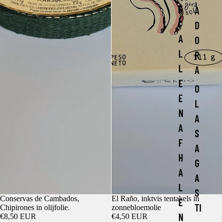
S
A
(
D
A
O
L
R
L
A
E
O
E
L
N
A
A
S
F
A
H
G
A
A
L
S
Conservas de Cambados,
El Raño, inktvis tentakels in
E
TI
Chipirones in olijfolie.
zonnebloemolie
N
€8,50 EUR
€4,50 EUR
Privacybeleid