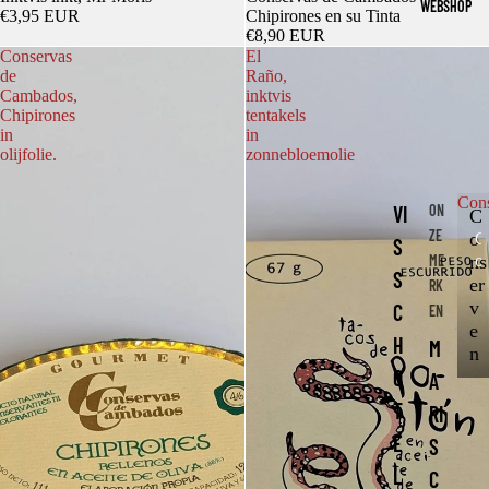
WEBSHOP
€3,95 EUR
Chipirones en su Tinta
€8,90 EUR
Conservas
El
de
Raño,
Cambados,
inktvis
Chipirones
tentakels
in
in
olijfolie.
zonnebloemolie
Con
VI
ON
C
ZE
o
C
S
ME
o
ns
S
n
er
RK
s
v
C
EN
e
e
H
M
r
n
v
O
A
e
T
RI
n
E
S
L
C