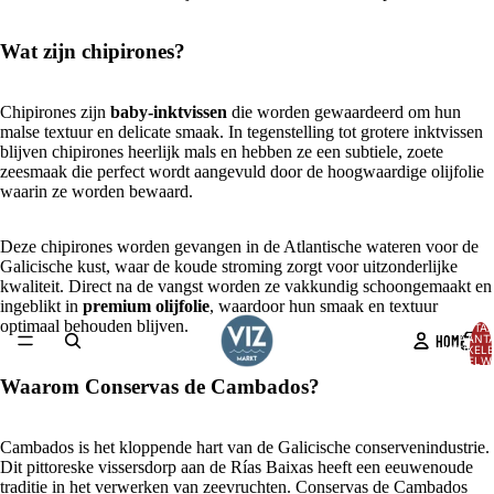
Wat zijn chipirones?
Chipirones zijn
baby-inktvissen
die worden gewaardeerd om hun
malse textuur en delicate smaak. In tegenstelling tot grotere inktvissen
blijven chipirones heerlijk mals en hebben ze een subtiele, zoete
zeesmaak die perfect wordt aangevuld door de hoogwaardige olijfolie
waarin ze worden bewaard.
Deze chipirones worden gevangen in de Atlantische wateren voor de
Galicische kust, waar de koude stroming zorgt voor uitzonderlijke
kwaliteit. Direct na de vangst worden ze vakkundig schoongemaakt en
ingeblikt in
premium olijfolie
, waardoor hun smaak en textuur
optimaal behouden blijven.
TOTA
HOME
AANT
ARTIKELE
WINKELW
0
Waarom Conservas de Cambados?
AFBEELDING
OPENEN
IN
Cambados is het kloppende hart van de Galicische conservenindustrie.
VOLLEDIG
Dit pittoreske vissersdorp aan de Rías Baixas heeft een eeuwenoude
SCHERM
traditie in het verwerken van zeevruchten. Conservas de Cambados