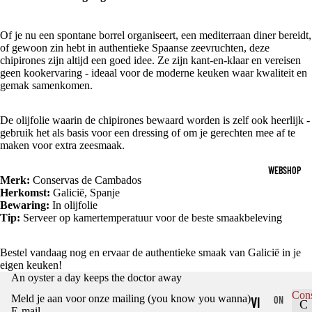
Of je nu een spontane borrel organiseert, een mediterraan diner bereidt,
of gewoon zin hebt in authentieke Spaanse zeevruchten, deze
chipirones zijn altijd een goed idee. Ze zijn kant-en-klaar en vereisen
geen kookervaring - ideaal voor de moderne keuken waar kwaliteit en
gemak samenkomen.
De olijfolie waarin de chipirones bewaard worden is zelf ook heerlijk -
gebruik het als basis voor een dressing of om je gerechten mee af te
maken voor extra zeesmaak.
WEBSHOP
Merk:
Conservas de Cambados
Herkomst:
Galicië, Spanje
Bewaring:
In olijfolie
Tip:
Serveer op kamertemperatuur voor de beste smaakbeleving
Bestel vandaag nog en ervaar de authentieke smaak van Galicië in je
eigen keuken!
Privacybeleid
An oyster a day keeps the doctor away
Terugbetalingsbeleid
Con
Meld je aan voor onze mailing (you know you wanna)
VI
ON
C
Algemene voorwaarden
E-mail