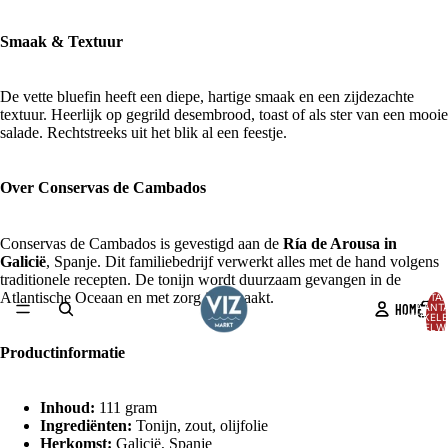
Smaak & Textuur
De vette bluefin heeft een diepe, hartige smaak en een zijdezachte
textuur. Heerlijk op gegrild desembrood, toast of als ster van een mooie
salade. Rechtstreeks uit het blik al een feestje.
Over Conservas de Cambados
Conservas de Cambados is gevestigd aan de
Ría de Arousa in
Galicië
, Spanje. Dit familiebedrijf verwerkt alles met de hand volgens
traditionele recepten. De tonijn wordt duurzaam gevangen in de
Atlantische Oceaan en met zorg ingemaakt.
TOTA
HOME
AANT
ARTIKELE
WINKELW
0
Productinformatie
AFBEELDING
OPENEN
IN
Inhoud:
111 gram
VOLLEDIG
Ingrediënten:
Tonijn, zout, olijfolie
SCHERM
Herkomst:
Galicië, Spanje