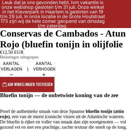
Leuk dat je ons gevonden hebt. Ivm vakantie is
onze webshop gesloten t/m 31 juli. Onze winkel
in het Kleverpark in Haarlem is gesloten van 19
t/m 29 juli. In onze locatie in de Grote Houtstraat
173 zijn wij de hele zomer geopend van dinsdag
t/m zaterdag.
Conservas de Cambados - Atun
Rojo (bluefin tonijn in olijfolie
€12,50 EUR
Belastingen inbegrepen.
AANTAL
AANTAL
VERLAGEN
VERHOGEN
AAN WINKELWAGEN TOEVOEGEN
Bluefin tonijn — de onbetwiste koning van de zee
Proef de authentieke smaak van deze Spaanse
bluefin tonijn (atún
rojo)
, een van de meest iconische vissen uit de Atlantische wateren.
De bluefin is rijker en voller van smaak dan zijn soortgenoten — vol
gezond vet en met een prachtige, zachte textuur die smelt op de tong.