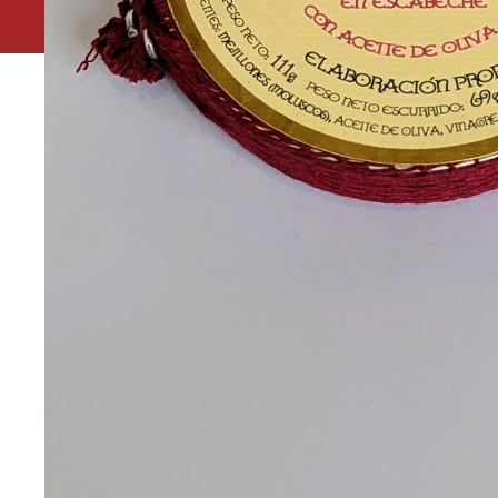
Leuk dat je ons gevonden hebt. Ivm vakantie is onze 
winkel in het Kleverpark in Haarlem is gesloten van 19 t/
Houtstraat 173 zijn wij de hele zomer geopen