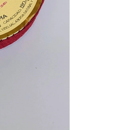
webshop gesloten t/m 31 juli. Onze
m 29 juli. In onze locatie in de Grote
d van dinsdag t/m zaterdag.