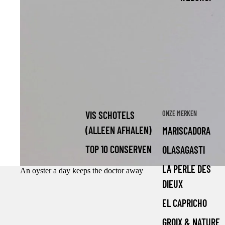
VIS SCHOTELS
ONZE MERKEN
(ALLEEN AFHALEN)
MARISCADORA
TOP 10 CONSERVEN
OLASAGASTI
LA PERLE DES
An oyster a day keeps the doctor away
DIEUX
EL CAPRICHO
GROIX & NATURE