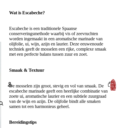
Wat is Escabeche?
Escabeche is een traditionele Spaanse
conserveringsmethode waarbij vis of zeevruchten
worden ingemaakt in een aromatische marinade van
olijfolie, ui, wijn, azijn en laurier. Deze eeuwenoude
techniek geeft de mosselen een rijke, complexe smaak
met een perfecte balans tussen zuur en zoet.
Smaak & Textuur
TOTAAL
AANTAL
De mosselen zijn groot, stevig en vol van smaak. De
ARTIKELEN IN
WINKELWAGEN:
escabeche marinade geeft een heerlijke combinatie van
0
zoete ui, aromatische laurier en een subtiele zuurgraad
Account
van de wijn en azijn. De olijfolie bindt alle smaken
samen tot een harmonieus geheel.
ANDERE INLOGOPTIES
Bestellingen
Profiel
Bereidingstips