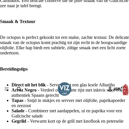
Cambados. Een delicate conserve die de pure smaak van de Galicische
zee naar je tafel brengt.
Smaak & Textuur
De octopus is perfect gekookt tot een malse, zachte textuur. De delicate
smaak van de octopus komt prachtig tot zijn recht in de hoogwaardige
olijfolie. Elke hap biedt een subtiele, ziltige smaak met een licht zoete
ondertoon.
Bereidingstips
Direct uit het blik
- Serveer met een glas koele Albariño
TOTA
HOME
AANT
Arroz Negro
- Verdeel over zwarte rijst met inktvis voor een
ARTIKELE
WINKELW
authentiek Spaans gerecht
0
Tapas
- Snijd in stukjes en serveer met olijfolie, paprikapoeder
AFBEELDING
en zeezout
OPENEN
Salade
- Combineer met aardappelen, ui en paprika voor een
IN
Galicische salade
VOLLEDIG
Gegrild
- Verwarm kort op de grill met knoflook en peterselie
SCHERM