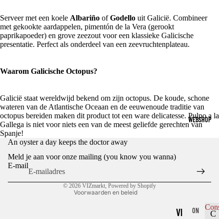
Serveer met een koele
Albariño
of
Godello
uit Galicië. Combineer
met gekookte aardappelen, pimentón de la Vera (gerookt
paprikapoeder) en grove zeezout voor een klassieke Galicische
presentatie. Perfect als onderdeel van een zeevruchtenplateau.
Waarom Galicische Octopus?
Galicië staat wereldwijd bekend om zijn octopus. De koude, schone
wateren van de Atlantische Oceaan en de eeuwenoude traditie van
octopus bereiden maken dit product tot een ware delicatesse. Pulpo a la
WEBSHOP
Gallega is niet voor niets een van de meest geliefde gerechten van
Spanje!
Privacybeleid
An oyster a day keeps the doctor away
Terugbetalingsbeleid
Meld je aan voor onze mailing (you know you wanna)
Algemene voorwaarden
E-mail
Contactgegevens
© 2026
VIZmarkt
, Powered by Shopify
Voorwaarden en beleid
Con
VI
ON
C