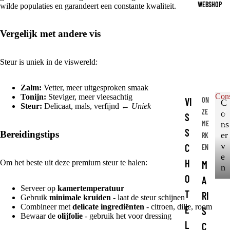
WEBSHOP
wilde populaties en garandeert een constante kwaliteit.
Vergelijk met andere vis
Steur is uniek in de viswereld:
Zalm:
Vetter, meer uitgesproken smaak
Con
Tonijn:
Steviger, meer vleesachtig
VI
ON
C
Steur:
Delicaat, mals, verfijnd ←
Uniek
ZE
o
C
S
ME
o
ns
S
Bereidingstips
n
er
RK
s
v
C
EN
e
e
H
Om het beste uit deze premium steur te halen:
M
r
n
v
O
A
e
Serveer op
kamertemperatuur
T
RI
n
Gebruik
minimale kruiden
- laat de steur schijnen
Combineer met
delicate ingrediënten
- citroen, dille, room
E
S
Bewaar de
olijfolie
- gebruik het voor dressing
L
C