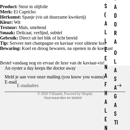
S
A
Product:
Steur in olijfolie
Merk:
El Capricho
(
D
Herkomst:
Spanje (vis uit duurzame kwekerij)
Kleur:
Wit
A
O
Textuur:
Mals, smeltend
L
R
Smaak:
Delicaat, verfijnd, subtiel
Gebruik:
Direct uit het blik of licht bereid
L
A
Tip:
Serveer met champagne en kaviaar voor ultieme luxe
Bewaring:
Koel en droog bewaren, na openen in de koelkast
E
O
E
L
Bestel vandaag nog en ervaar de luxe van de kaviaar-vis!
Privacybeleid
N
An oyster a day keeps the doctor away
A
Terugbetalingsbeleid
A
Meld je aan voor onze mailing (you know you wanna)
S
Algemene voorwaarden
E-mail
F
A
Contactgegevens
H
© 2026
VIZmarkt
, Powered by Shopify
G
Voorwaarden en beleid
A
A
L
S
E
TI
N