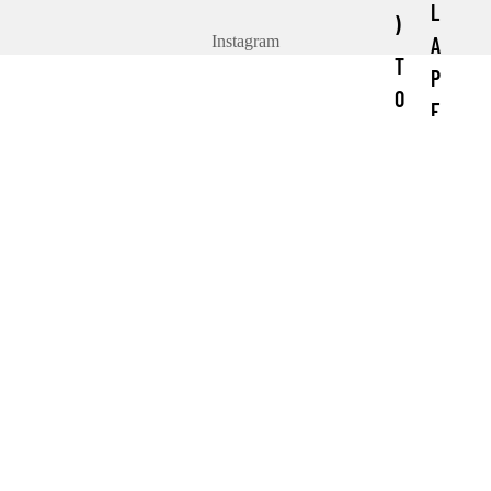
L
)
A
Instagram
T
P
O
E
P
R
1
L
0
E
C
D
O
E
N
S
S
DI
E
E
R
U
V
X
E
E