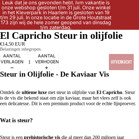
Leuk dat je ons gevonden hebt. Ivm vakantie is
onze webshop gesloten t/m 31 juli. Onze winkel
in het Kleverpark in Haarlem is gesloten van 19
t/m 29 juli. In onze locatie in de Grote Houtstraat
173 zijn wij de hele zomer geopend van dinsdag
t/m zaterdag.
El Capricho Steur in olijfolie
€14,50 EUR
Belastingen inbegrepen.
AANTAL
AANTAL
VERLAGEN
VERHOGEN
UITVERKOCHT
Steur in Olijfolie - De Kaviaar Vis
Ontdek de
ultieme luxe
met steur in olijfolie van
El Capricho
. Steur
is de vis die bekend staat om zijn kaviaar, maar het vlees zelf is ook
een delicatesse. Dit is een premium product voor de echte fijnproever.
Wat is steur?
Steur is een
prehistorische vis
die al meer dan 200 miljoen jaar