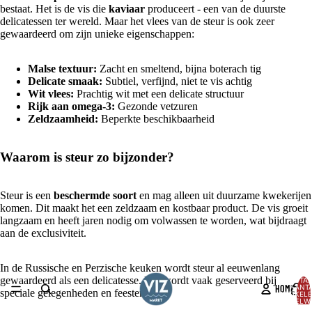
bestaat. Het is de vis die
kaviaar
produceert - een van de duurste
delicatessen ter wereld. Maar het vlees van de steur is ook zeer
gewaardeerd om zijn unieke eigenschappen:
Malse textuur:
Zacht en smeltend, bijna boterach tig
Delicate smaak:
Subtiel, verfijnd, niet te vis achtig
Wit vlees:
Prachtig wit met een delicate structuur
Rijk aan omega-3:
Gezonde vetzuren
Zeldzaamheid:
Beperkte beschikbaarheid
Waarom is steur zo bijzonder?
Steur is een
beschermde soort
en mag alleen uit duurzame kwekerijen
komen. Dit maakt het een zeldzaam en kostbaar product. De vis groeit
langzaam en heeft jaren nodig om volwassen te worden, wat bijdraagt
aan de exclusiviteit.
AFBEELDING
OPENEN
In de Russische en Perzische keuken wordt steur al eeuwenlang
IN
gewaardeerd als een delicatesse. Het wordt vaak geserveerd bij
TOTA
HOME
AANT
VOLLEDIG
speciale gelegenheden en feesten.
ARTIKELE
SCHERM
WINKELW
0