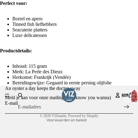
Perfect voor:
Borrel en apero
Tinned fish liefhebbers
Seacuterie platters
Luxe delicatessen
Productdetails:
Inhoud: 115 gram
Merk: La Perle des Dieux
Herkomst: Frankrijk (Vendée)
Bereidingswijze: Gegaard in eerste persing olijfolie
Privacybeleid
An oyster a day keeps the doctor away
AFBEELDING
Terugbetalingsbeleid
TOTA
OPENEN
HOME
AANT
Meld je aan voor onze mailing (you know you wanna)
ARTIKELE
IN
Algemene voorwaarden
WINKELW
E-mail
0
VOLLEDIG
Contactgegevens
SCHERM
© 2026
VIZmarkt
, Powered by Shopify
Voorwaarden en beleid