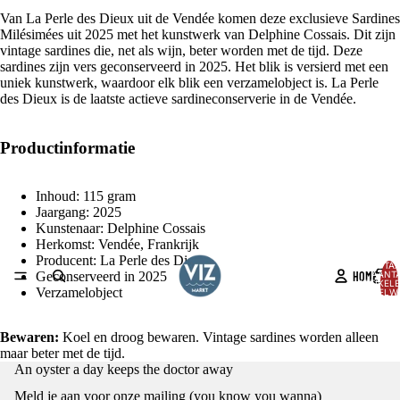
Van La Perle des Dieux uit de Vendée komen deze exclusieve Sardines
Milésimées uit 2025 met het kunstwerk van Delphine Cossais. Dit zijn
vintage sardines die, net als wijn, beter worden met de tijd. Deze
sardines zijn vers geconserveerd in 2025. Het blik is versierd met een
uniek kunstwerk, waardoor elk blik een verzamelobject is. La Perle
des Dieux is de laatste actieve sardineconserverie in de Vendée.
Productinformatie
Inhoud: 115 gram
Jaargang: 2025
Kunstenaar: Delphine Cossais
Herkomst: Vendée, Frankrijk
Producent: La Perle des Dieux
TOTA
HOME
AANT
Geconserveerd in 2025
ARTIKELE
Verzamelobject
WINKELW
0
AFBEELDING
OPENEN
Bewaren:
Koel en droog bewaren. Vintage sardines worden alleen
maar beter met de tijd.
IN
Privacybeleid
An oyster a day keeps the doctor away
VOLLEDIG
Terugbetalingsbeleid
SCHERM
Meld je aan voor onze mailing (you know you wanna)