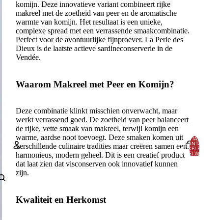
komijn. Deze innovatieve variant combineert rijke
makreel met de zoetheid van peer en de aromatische
warmte van komijn. Het resultaat is een unieke,
complexe spread met een verrassende smaakcombinatie.
Perfect voor de avontuurlijke fijnproever. La Perle des
Dieux is de laatste actieve sardineconserverie in de
Vendée.
Waarom Makreel met Peer en Komijn?
Deze combinatie klinkt misschien onverwacht, maar
werkt verrassend goed. De zoetheid van peer balanceert
de rijke, vette smaak van makreel, terwijl komijn een
warme, aardse noot toevoegt. Deze smaken komen uit
TOTAAL
AANTAL
verschillende culinaire tradities maar creëren samen een
ARTIKELEN IN
WINKELWAGEN:
harmonieus, modern geheel. Dit is een creatief product
0
dat laat zien dat visconserven ook innovatief kunnen
Account
zijn.
ANDERE INLOGOPTIES
Kwaliteit en Herkomst
Bestellingen
Profiel