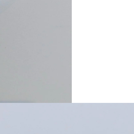
webshop gesloten t/m 31 juli. Onze
m 29 juli. In onze locatie in de Grote
d van dinsdag t/m zaterdag.