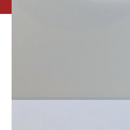
Leuk dat je ons gevonden hebt. Ivm vakantie is onze 
winkel in het Kleverpark in Haarlem is gesloten van 19 t/
Houtstraat 173 zijn wij de hele zomer geopen