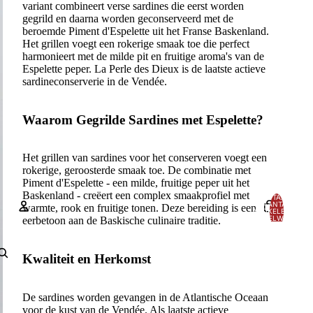
variant combineert verse sardines die eerst worden
gegrild en daarna worden geconserveerd met de
beroemde Piment d'Espelette uit het Franse Baskenland.
Het grillen voegt een rokerige smaak toe die perfect
harmonieert met de milde pit en fruitige aroma's van de
Espelette peper. La Perle des Dieux is de laatste actieve
sardineconserverie in de Vendée.
Waarom Gegrilde Sardines met Espelette?
Het grillen van sardines voor het conserveren voegt een
rokerige, geroosterde smaak toe. De combinatie met
Piment d'Espelette - een milde, fruitige peper uit het
Baskenland - creëert een complex smaakprofiel met
TOTAAL
AANTAL
warmte, rook en fruitige tonen. Deze bereiding is een
ARTIKELEN IN
WINKELWAGEN:
eerbetoon aan de Baskische culinaire traditie.
0
Account
Kwaliteit en Herkomst
ANDERE INLOGOPTIES
Bestellingen
Profiel
De sardines worden gevangen in de Atlantische Oceaan
voor de kust van de Vendée. Als laatste actieve