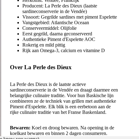
Herkomst: Vendée, Frankrijk
Producent: La Perle des Dieux (laatste
sardineconserverie in de Vendée)
Vissoort: Gegrilde sardines met piment Espelette
Vangstgebied: Atlantische Oceaan
Conserveermiddel: Olijfolie
Eerst gegrild, daarna geconserveerd
Authentieke Piment d'Espelette AOC
Rokerig en mild pittig
Rijk aan Omega-3, calcium en vitamine D
Over La Perle des Dieux
La Perle des Dieux is de laatste actieve
sardineconserverie in de Vendée en draagt daarmee een
belangrijke culinaire traditie. Voor hun Baskische lijn
combineren ze de techniek van grillen met authentieke
Piment d'Espelette. Elk blik is een eerbetoon aan de
rijke culinaire traditie van het Franse Baskenland.
Bewaren:
Koel en droog bewaren. Na opening in de
koelkast bewaren en binnen 2 dagen consumeren.
you know you wanna)