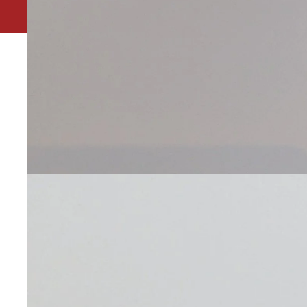
Leuk dat je ons gevonden hebt. Ivm vakantie is onze 
winkel in het Kleverpark in Haarlem is gesloten van 19 t/
Houtstraat 173 zijn wij de hele zomer geopen