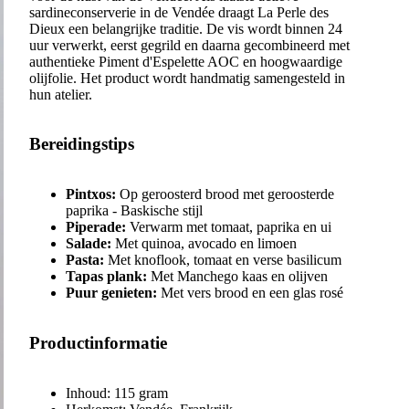
sardineconserverie in de Vendée draagt La Perle des
Dieux een belangrijke traditie. De vis wordt binnen 24
uur verwerkt, eerst gegrild en daarna gecombineerd met
authentieke Piment d'Espelette AOC en hoogwaardige
olijfolie. Het product wordt handmatig samengesteld in
hun atelier.
Bereidingstips
Pintxos:
Op geroosterd brood met geroosterde
paprika - Baskische stijl
Piperade:
Verwarm met tomaat, paprika en ui
Salade:
Met quinoa, avocado en limoen
Pasta:
Met knoflook, tomaat en verse basilicum
Tapas plank:
Met Manchego kaas en olijven
Puur genieten:
Met vers brood en een glas rosé
Productinformatie
Inhoud: 115 gram