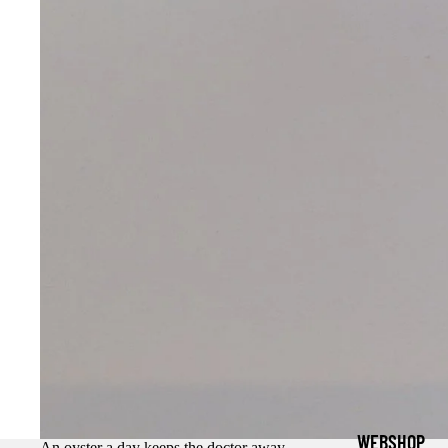
WEBSHOP
An oyster a day keeps the doctor away