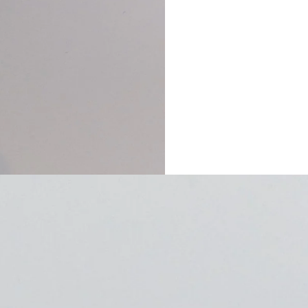
webshop gesloten t/m 31 juli. Onze
m 29 juli. In onze locatie in de Grote
d van dinsdag t/m zaterdag.