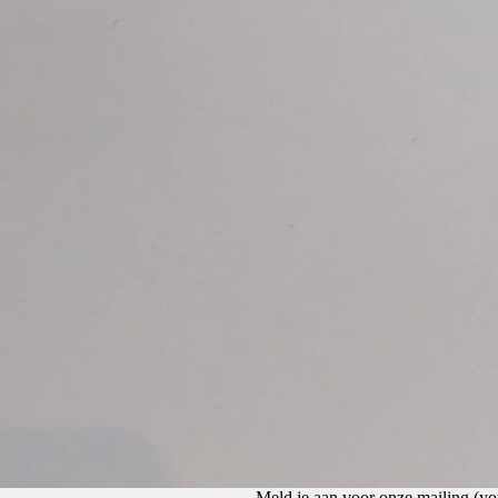
Privacybeleid
Terugbetalingsbeleid
Algemene voorwaarden
Meld je aan voor onze mailing (