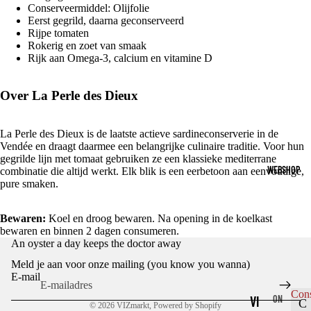
Conserveermiddel: Olijfolie
Eerst gegrild, daarna geconserveerd
Rijpe tomaten
Rokerig en zoet van smaak
Rijk aan Omega-3, calcium en vitamine D
Over La Perle des Dieux
La Perle des Dieux is de laatste actieve sardineconserverie in de
Vendée en draagt daarmee een belangrijke culinaire traditie. Voor hun
gegrilde lijn met tomaat gebruiken ze een klassieke mediterrane
WEBSHOP
combinatie die altijd werkt. Elk blik is een eerbetoon aan eenvoudige,
pure smaken.
Bewaren:
Koel en droog bewaren. Na opening in de koelkast
bewaren en binnen 2 dagen consumeren.
Privacybeleid
An oyster a day keeps the doctor away
Terugbetalingsbeleid
Meld je aan voor onze mailing (you know you wanna)
Algemene voorwaarden
E-mail
Contactgegevens
Con
VI
ON
C
© 2026
VIZmarkt
, Powered by Shopify