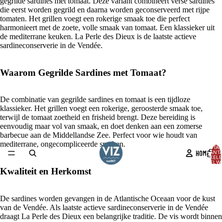
gegrilde sardines met tomaat. Deze variant combineert verse sardines
die eerst worden gegrild en daarna worden geconserveerd met rijpe
tomaten. Het grillen voegt een rokerige smaak toe die perfect
harmonieert met de zoete, volle smaak van tomaat. Een klassieker uit
de mediterrane keuken. La Perle des Dieux is de laatste actieve
sardineconserverie in de Vendée.
Waarom Gegrilde Sardines met Tomaat?
De combinatie van gegrilde sardines en tomaat is een tijdloze
klassieker. Het grillen voegt een rokerige, geroosterde smaak toe,
terwijl de tomaat zoetheid en frisheid brengt. Deze bereiding is
eenvoudig maar vol van smaak, en doet denken aan een zomerse
barbecue aan de Middellandse Zee. Perfect voor wie houdt van
mediterrane, ongecompliceerde smaken.
TOTA
HOME
AANT
ARTIKELE
WINKELW
0
Kwaliteit en Herkomst
AFBEELDING
OPENEN
IN
De sardines worden gevangen in de Atlantische Oceaan voor de kust
VOLLEDIG
van de Vendée. Als laatste actieve sardineconserverie in de Vendée
SCHERM
draagt La Perle des Dieux een belangrijke traditie. De vis wordt binnen