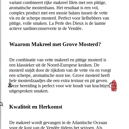
variant combineert rijke makreel filets met een pittige,
aromatische mosterdsaus. Het resultaat is een vol,
complex product met een mooie balans tussen de vette
vis en de scherpe mosterd. Perfect voor liefhebbers van
pittige, volle smaken. La Perle des Dieux is de laatste
actieve sardineconserverie in de Vendée.
Waarom Makreel met Grove Mosterd?
De combinatie van vette makreel en pittige mosterd is
een klassieker uit de Noord-Europese keuken. De
mosterd snijdt door de rijkdom van de vette vis en voegt
een scherpe, aromatische noot toe. Grove mosterd heeft
hele mosterdzaadjes die een extra textuur en pit geven.
TOTAAL
AANTAL
Deze bereiding is perfect voor wie houdt van krachtige,
ARTIKELEN IN
WINKELWAGEN:
uitgesproken smaken.
0
Account
Kwaliteit en Herkomst
ANDERE INLOGOPTIES
Bestellingen
Profiel
De makreel wordt gevangen in de Atlantische Oceaan
voor de kust van de Vendée tijdens het seizoen. Als