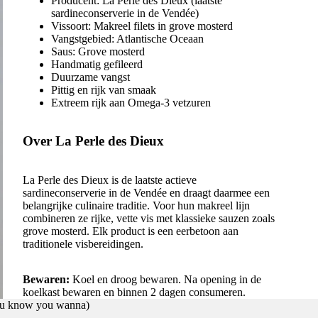
Producent: La Perle des Dieux (laatste
sardineconserverie in de Vendée)
Vissoort: Makreel filets in grove mosterd
Vangstgebied: Atlantische Oceaan
Saus: Grove mosterd
Handmatig gefileerd
Duurzame vangst
Pittig en rijk van smaak
Extreem rijk aan Omega-3 vetzuren
Over La Perle des Dieux
La Perle des Dieux is de laatste actieve
sardineconserverie in de Vendée en draagt daarmee een
belangrijke culinaire traditie. Voor hun makreel lijn
combineren ze rijke, vette vis met klassieke sauzen zoals
grove mosterd. Elk product is een eerbetoon aan
traditionele visbereidingen.
Bewaren:
Koel en droog bewaren. Na opening in de
koelkast bewaren en binnen 2 dagen consumeren.
you know you wanna)