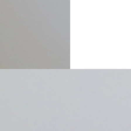
webshop gesloten t/m 31 juli. Onze
m 29 juli. In onze locatie in de Grote
d van dinsdag t/m zaterdag.