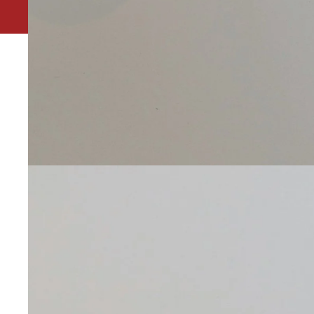
Leuk dat je ons gevonden hebt. Ivm vakantie is onze 
winkel in het Kleverpark in Haarlem is gesloten van 19 t/
Houtstraat 173 zijn wij de hele zomer geopen