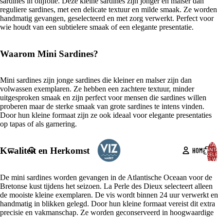
sardines in olijfolie. Deze kleine sardines zijn jonger en malser dan
reguliere sardines, met een delicate textuur en milde smaak. Ze worden
handmatig gevangen, geselecteerd en met zorg verwerkt. Perfect voor
wie houdt van een subtielere smaak of een elegante presentatie.
Waarom Mini Sardines?
Mini sardines zijn jonge sardines die kleiner en malser zijn dan
volwassen exemplaren. Ze hebben een zachtere textuur, minder
uitgesproken smaak en zijn perfect voor mensen die sardines willen
proberen maar de sterke smaak van grote sardines te intens vinden.
Door hun kleine formaat zijn ze ook ideaal voor elegante presentaties
op tapas of als garnering.
TOTA
Kwaliteit en Herkomst
HOME
AANT
ARTIKELE
WINKELW
0
AFBEELDING
De mini sardines worden gevangen in de Atlantische Oceaan voor de
OPENEN
Bretonse kust tijdens het seizoen. La Perle des Dieux selecteert alleen
IN
de mooiste kleine exemplaren. De vis wordt binnen 24 uur verwerkt en
VOLLEDIG
handmatig in blikken gelegd. Door hun kleine formaat vereist dit extra
SCHERM
precisie en vakmanschap. Ze worden geconserveerd in hoogwaardige