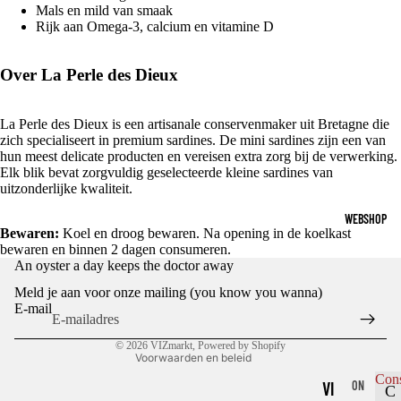
Mals en mild van smaak
Rijk aan Omega-3, calcium en vitamine D
Over La Perle des Dieux
La Perle des Dieux is een artisanale conservenmaker uit Bretagne die
zich specialiseert in premium sardines. De mini sardines zijn een van
hun meest delicate producten en vereisen extra zorg bij de verwerking.
Elk blik bevat zorgvuldig geselecteerde kleine sardines van
uitzonderlijke kwaliteit.
WEBSHOP
Bewaren:
Koel en droog bewaren. Na opening in de koelkast
bewaren en binnen 2 dagen consumeren.
Privacybeleid
An oyster a day keeps the doctor away
Terugbetalingsbeleid
Meld je aan voor onze mailing (you know you wanna)
Algemene voorwaarden
E-mail
Contactgegevens
© 2026
VIZmarkt
, Powered by Shopify
Voorwaarden en beleid
Con
VI
ON
C