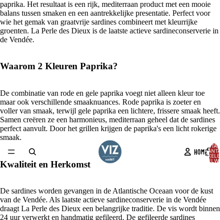
paprika. Het resultaat is een rijk, mediterraan product met een mooie
balans tussen smaken en een aantrekkelijke presentatie. Perfect voor
wie het gemak van graatvrije sardines combineert met kleurrijke
groenten. La Perle des Dieux is de laatste actieve sardineconserverie in
de Vendée.
Waarom 2 Kleuren Paprika?
De combinatie van rode en gele paprika voegt niet alleen kleur toe
maar ook verschillende smaaknuances. Rode paprika is zoeter en
voller van smaak, terwijl gele paprika een lichtere, frissere smaak heeft.
Samen creëren ze een harmonieus, mediterraan geheel dat de sardines
perfect aanvult. Door het grillen krijgen de paprika's een licht rokerige
smaak.
TOTA
HOME
AANT
ARTIKELE
WINKELW
Kwaliteit en Herkomst
0
AFBEELDING
OPENEN
De sardines worden gevangen in de Atlantische Oceaan voor de kust
IN
van de Vendée. Als laatste actieve sardineconserverie in de Vendée
VOLLEDIG
draagt La Perle des Dieux een belangrijke traditie. De vis wordt binnen
SCHERM
24 uur verwerkt en handmatig gefileerd. De gefileerde sardines