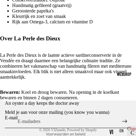
Handmatig gefileerd (graatvrij)
Geroosterde paprika's
Kleurrijk en zoet van smaak
Rijk aan Omega-3, calcium en vitamine D
Over La Perle des Dieux
La Perle des Dieux is de laatste actieve sardineconserverie in de
Vendée en draagt daarmee een belangrijke culinaire traditie. Ze
combineren het vakmanschap van handmatig fileren met mediterrane
smaakinvloeden. Elk blik is niet alleen smaakvol maar ook visueel
WEBSHOP
aantrekkelijk.
Bewaren:
Koel en droog bewaren. Na opening in de koelkast
bewaren en binnen 2 dagen consumeren.
Privacybeleid
An oyster a day keeps the doctor away
Terugbetalingsbeleid
Meld je aan voor onze mailing (you know you wanna)
Algemene voorwaarden
E-mail
Contactgegevens
Con
© 2026
VIZmarkt
, Powered by Shopify
VI
ON
C
Voorwaarden en beleid