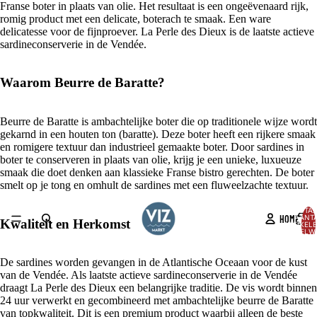
Franse boter in plaats van olie. Het resultaat is een ongeëvenaard rijk,
romig product met een delicate, boterach te smaak. Een ware
delicatesse voor de fijnproever. La Perle des Dieux is de laatste actieve
sardineconserverie in de Vendée.
Waarom Beurre de Baratte?
Beurre de Baratte is ambachtelijke boter die op traditionele wijze wordt
gekarnd in een houten ton (baratte). Deze boter heeft een rijkere smaak
en romigere textuur dan industrieel gemaakte boter. Door sardines in
boter te conserveren in plaats van olie, krijg je een unieke, luxueuze
smaak die doet denken aan klassieke Franse bistro gerechten. De boter
smelt op je tong en omhult de sardines met een fluweelzachte textuur.
TOTA
HOME
AANT
Kwaliteit en Herkomst
ARTIKELE
WINKELW
0
AFBEELDING
De sardines worden gevangen in de Atlantische Oceaan voor de kust
OPENEN
van de Vendée. Als laatste actieve sardineconserverie in de Vendée
IN
draagt La Perle des Dieux een belangrijke traditie. De vis wordt binnen
VOLLEDIG
24 uur verwerkt en gecombineerd met ambachtelijke beurre de Baratte
SCHERM
van topkwaliteit. Dit is een premium product waarbij alleen de beste