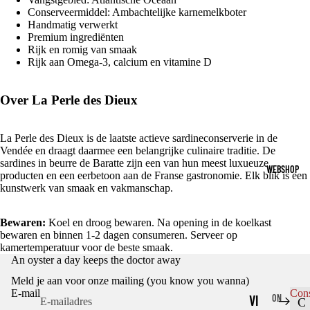
Conserveermiddel: Ambachtelijke karnemelkboter
Handmatig verwerkt
Premium ingrediënten
Rijk en romig van smaak
Rijk aan Omega-3, calcium en vitamine D
Over La Perle des Dieux
La Perle des Dieux is de laatste actieve sardineconserverie in de
Vendée en draagt daarmee een belangrijke culinaire traditie. De
sardines in beurre de Baratte zijn een van hun meest luxueuze
WEBSHOP
producten en een eerbetoon aan de Franse gastronomie. Elk blik is een
kunstwerk van smaak en vakmanschap.
Bewaren:
Koel en droog bewaren. Na opening in de koelkast
bewaren en binnen 1-2 dagen consumeren. Serveer op
kamertemperatuur voor de beste smaak.
Privacybeleid
An oyster a day keeps the doctor away
Terugbetalingsbeleid
Meld je aan voor onze mailing (you know you wanna)
Algemene voorwaarden
E-mail
Con
VI
ON
C
Contactgegevens