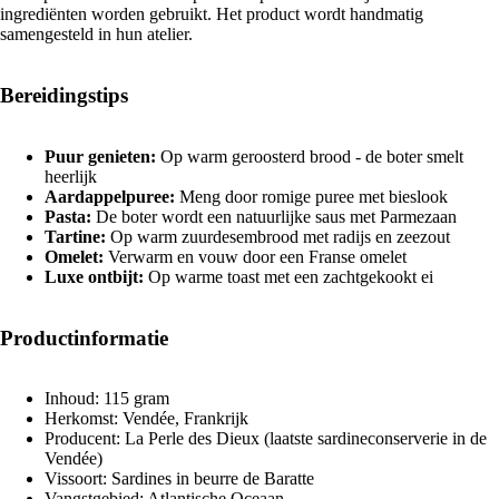
ingrediënten worden gebruikt. Het product wordt handmatig
samengesteld in hun atelier.
Bereidingstips
Puur genieten:
Op warm geroosterd brood - de boter smelt
heerlijk
Aardappelpuree:
Meng door romige puree met bieslook
Pasta:
De boter wordt een natuurlijke saus met Parmezaan
Tartine:
Op warm zuurdesembrood met radijs en zeezout
Omelet:
Verwarm en vouw door een Franse omelet
Luxe ontbijt:
Op warme toast met een zachtgekookt ei
Productinformatie
Inhoud: 115 gram
Herkomst: Vendée, Frankrijk
Producent: La Perle des Dieux (laatste sardineconserverie in de
Vendée)
Vissoort: Sardines in beurre de Baratte
Vangstgebied: Atlantische Oceaan