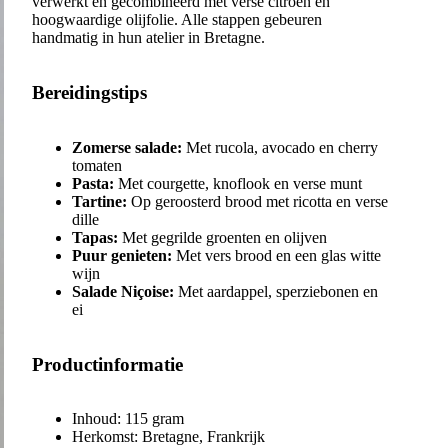
verwerkt en gecombineerd met verse citroen en
hoogwaardige olijfolie. Alle stappen gebeuren
handmatig in hun atelier in Bretagne.
Bereidingstips
Zomerse salade:
Met rucola, avocado en cherry
tomaten
Pasta:
Met courgette, knoflook en verse munt
Tartine:
Op geroosterd brood met ricotta en verse
dille
Tapas:
Met gegrilde groenten en olijven
Puur genieten:
Met vers brood en een glas witte
wijn
Salade Niçoise:
Met aardappel, sperziebonen en
ei
Productinformatie
Inhoud: 115 gram
Herkomst: Bretagne, Frankrijk