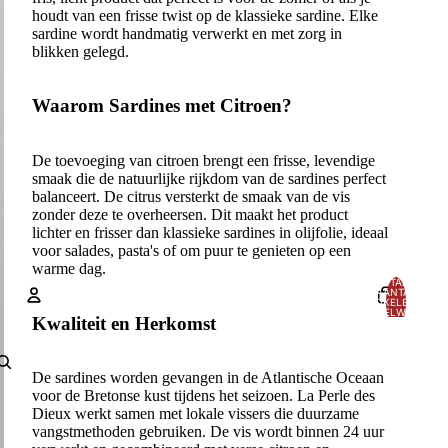
houdt van een frisse twist op de klassieke sardine. Elke
sardine wordt handmatig verwerkt en met zorg in
blikken gelegd.
Waarom Sardines met Citroen?
De toevoeging van citroen brengt een frisse, levendige
smaak die de natuurlijke rijkdom van de sardines perfect
balanceert. De citrus versterkt de smaak van de vis
zonder deze te overheersen. Dit maakt het product
lichter en frisser dan klassieke sardines in olijfolie, ideaal
voor salades, pasta's of om puur te genieten op een
warme dag.
TOTAAL
AANTAL
ARTIKELEN IN
WINKELWAGEN:
Kwaliteit en Herkomst
0
Account
De sardines worden gevangen in de Atlantische Oceaan
ANDERE INLOGOPTIES
voor de Bretonse kust tijdens het seizoen. La Perle des
Dieux werkt samen met lokale vissers die duurzame
Bestellingen
Profiel
vangstmethoden gebruiken. De vis wordt binnen 24 uur