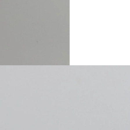
webshop gesloten t/m 31 juli. Onze
m 29 juli. In onze locatie in de Grote
d van dinsdag t/m zaterdag.