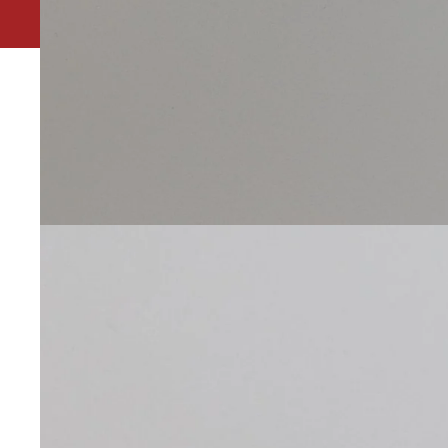
Leuk dat je ons gevonden hebt. Ivm vakantie is onze 
winkel in het Kleverpark in Haarlem is gesloten van 19 t/
Houtstraat 173 zijn wij de hele zomer geopen