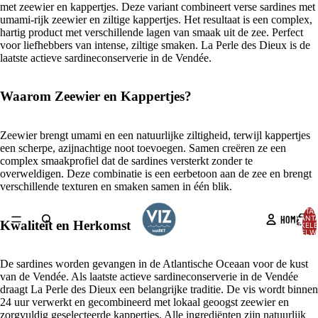
met zeewier en kappertjes. Deze variant combineert verse sardines met
umami-rijk zeewier en ziltige kappertjes. Het resultaat is een complex,
hartig product met verschillende lagen van smaak uit de zee. Perfect
voor liefhebbers van intense, ziltige smaken. La Perle des Dieux is de
laatste actieve sardineconserverie in de Vendée.
Waarom Zeewier en Kappertjes?
Zeewier brengt umami en een natuurlijke ziltigheid, terwijl kappertjes
een scherpe, azijnachtige noot toevoegen. Samen creëren ze een
complex smaakprofiel dat de sardines versterkt zonder te
overweldigen. Deze combinatie is een eerbetoon aan de zee en brengt
verschillende texturen en smaken samen in één blik.
TOTA
HOME
AANT
Kwaliteit en Herkomst
ARTIKELE
WINKELW
0
AFBEELDING
De sardines worden gevangen in de Atlantische Oceaan voor de kust
OPENEN
van de Vendée. Als laatste actieve sardineconserverie in de Vendée
IN
draagt La Perle des Dieux een belangrijke traditie. De vis wordt binnen
VOLLEDIG
24 uur verwerkt en gecombineerd met lokaal geoogst zeewier en
SCHERM
zorgvuldig geselecteerde kappertjes. Alle ingrediënten zijn natuurlijk