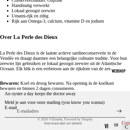
Conserveermiddel: Olijfolie
Handmatig verwerkt
Lokaal geoogst zeewier
Umami-rijk en ziltig
Rijk aan Omega-3, calcium, vitamine D en jodium
Over La Perle des Dieux
La Perle des Dieux is de laatste actieve sardineconserverie in de
Vendée en draagt daarmee een belangrijke culinaire traditie. Voor hun
zeewier lijn gebruiken ze lokaal geoogst zeewier uit de Atlantische
Oceaan. Elk blik is een eerbetoon aan de rijkdom van de zee.
WEBSHOP
Bewaren:
Koel en droog bewaren. Na opening in de koelkast
bewaren en binnen 2 dagen consumeren.
Privacybeleid
An oyster a day keeps the doctor away
Terugbetalingsbeleid
Meld je aan voor onze mailing (you know you wanna)
Algemene voorwaarden
E-mail
Contactgegevens
© 2026
VIZmarkt
, Powered by Shopify
Con
Voorwaarden en beleid
VI
ON
C