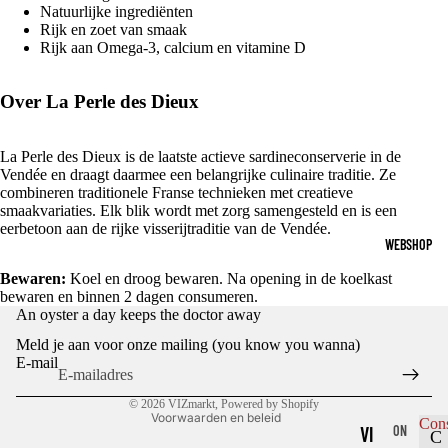
Natuurlijke ingrediënten
Rijk en zoet van smaak
Rijk aan Omega-3, calcium en vitamine D
Over La Perle des Dieux
La Perle des Dieux is de laatste actieve sardineconserverie in de
Vendée en draagt daarmee een belangrijke culinaire traditie. Ze
combineren traditionele Franse technieken met creatieve
smaakvariaties. Elk blik wordt met zorg samengesteld en is een
eerbetoon aan de rijke visserijtraditie van de Vendée.
WEBSHOP
Bewaren:
Koel en droog bewaren. Na opening in de koelkast
bewaren en binnen 2 dagen consumeren.
Privacybeleid
An oyster a day keeps the doctor away
Terugbetalingsbeleid
Meld je aan voor onze mailing (you know you wanna)
Algemene voorwaarden
E-mail
Contactgegevens
© 2026
VIZmarkt
, Powered by Shopify
Voorwaarden en beleid
Con
VI
ON
C