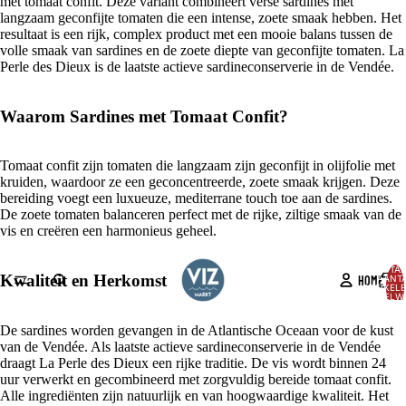
met tomaat confit. Deze variant combineert verse sardines met
langzaam geconfijte tomaten die een intense, zoete smaak hebben. Het
resultaat is een rijk, complex product met een mooie balans tussen de
volle smaak van sardines en de zoete diepte van geconfijte tomaten. La
Perle des Dieux is de laatste actieve sardineconserverie in de Vendée.
Waarom Sardines met Tomaat Confit?
Tomaat confit zijn tomaten die langzaam zijn geconfijt in olijfolie met
kruiden, waardoor ze een geconcentreerde, zoete smaak krijgen. Deze
bereiding voegt een luxueuze, mediterrane touch toe aan de sardines.
De zoete tomaten balanceren perfect met de rijke, ziltige smaak van de
vis en creëren een harmonieus geheel.
TOTA
Kwaliteit en Herkomst
HOME
AANT
ARTIKELE
WINKELW
0
AFBEELDING
De sardines worden gevangen in de Atlantische Oceaan voor de kust
OPENEN
van de Vendée. Als laatste actieve sardineconserverie in de Vendée
IN
draagt La Perle des Dieux een rijke traditie. De vis wordt binnen 24
VOLLEDIG
uur verwerkt en gecombineerd met zorgvuldig bereide tomaat confit.
SCHERM
Alle ingrediënten zijn natuurlijk en van hoogwaardige kwaliteit. Het