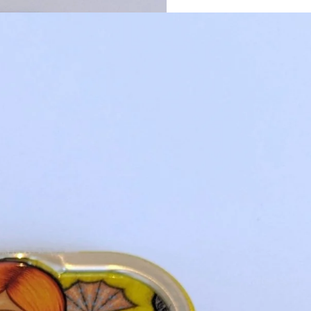
webshop gesloten t/m 31 juli. Onze
m 29 juli. In onze locatie in de Grote
d van dinsdag t/m zaterdag.