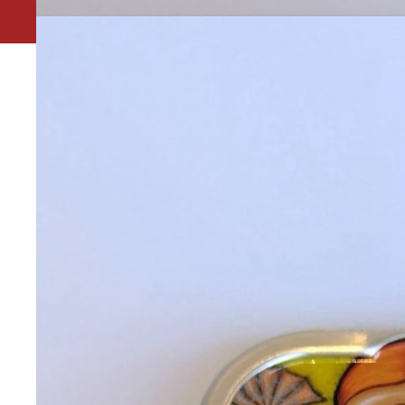
Leuk dat je ons gevonden hebt. Ivm vakantie is onze 
winkel in het Kleverpark in Haarlem is gesloten van 19 t/
Houtstraat 173 zijn wij de hele zomer geopen