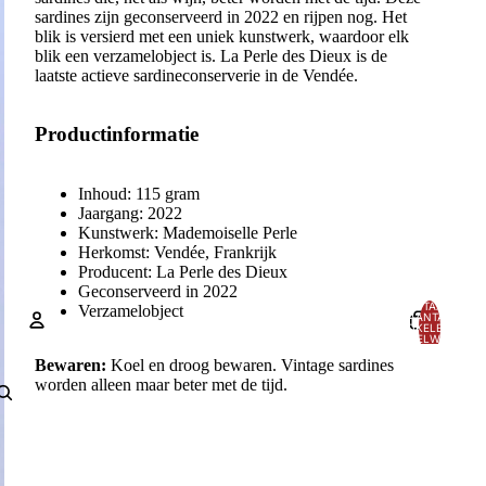
sardines zijn geconserveerd in 2022 en rijpen nog. Het
blik is versierd met een uniek kunstwerk, waardoor elk
blik een verzamelobject is. La Perle des Dieux is de
laatste actieve sardineconserverie in de Vendée.
Productinformatie
Inhoud: 115 gram
Jaargang: 2022
Kunstwerk: Mademoiselle Perle
Herkomst: Vendée, Frankrijk
Producent: La Perle des Dieux
Geconserveerd in 2022
TOTAAL
Verzamelobject
AANTAL
ARTIKELEN IN
WINKELWAGEN:
0
Bewaren:
Koel en droog bewaren. Vintage sardines
Account
worden alleen maar beter met de tijd.
ANDERE INLOGOPTIES
Bestellingen
Profiel