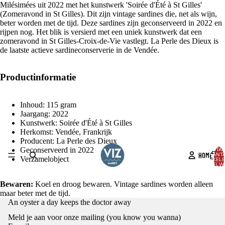
Milésimées uit 2022 met het kunstwerk 'Soirée d'Été à St Gilles'
(Zomeravond in St Gilles). Dit zijn vintage sardines die, net als wijn,
beter worden met de tijd. Deze sardines zijn geconserveerd in 2022 en
rijpen nog. Het blik is versierd met een uniek kunstwerk dat een
zomeravond in St Gilles-Croix-de-Vie vastlegt. La Perle des Dieux is
de laatste actieve sardineconserverie in de Vendée.
Productinformatie
Inhoud: 115 gram
Jaargang: 2022
Kunstwerk: Soirée d'Été à St Gilles
Herkomst: Vendée, Frankrijk
Producent: La Perle des Dieux
Geconserveerd in 2022
TOTA
HOME
AANT
Verzamelobject
ARTIKELE
WINKELW
0
AFBEELDING
Bewaren:
Koel en droog bewaren. Vintage sardines worden alleen
OPENEN
maar beter met de tijd.
Privacybeleid
IN
An oyster a day keeps the doctor away
VOLLEDIG
Terugbetalingsbeleid
Meld je aan voor onze mailing (you know you wanna)
SCHERM
Algemene voorwaarden