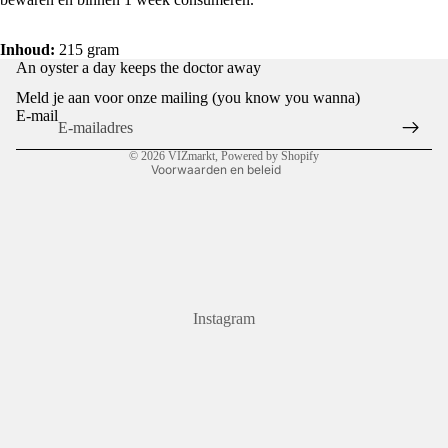
Inhoud:
215 gram
Privacybeleid
An oyster a day keeps the doctor away
Terugbetalingsbeleid
Meld je aan voor onze mailing (you know you wanna)
Algemene voorwaarden
E-mail
Contactgegevens
© 2026
VIZmarkt
, Powered by Shopify
Voorwaarden en beleid
Instagram