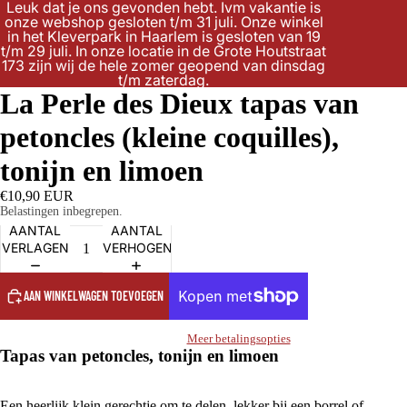
Leuk dat je ons gevonden hebt. Ivm vakantie is
onze webshop gesloten t/m 31 juli. Onze winkel
in het Kleverpark in Haarlem is gesloten van 19
t/m 29 juli. In onze locatie in de Grote Houtstraat
173 zijn wij de hele zomer geopend van dinsdag
t/m zaterdag.
La Perle des Dieux tapas van
petoncles (kleine coquilles),
tonijn en limoen
€10,90 EUR
Belastingen inbegrepen.
AANTAL
AANTAL
VERLAGEN
VERHOGEN
AAN WINKELWAGEN TOEVOEGEN
Meer betalingsopties
Tapas van petoncles, tonijn en limoen
Een heerlijk klein gerechtje om te delen, lekker bij een borrel of