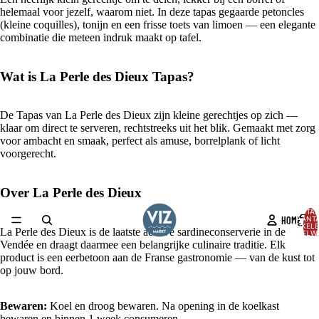
helemaal voor jezelf, waarom niet. In deze tapas gegaarde petoncles
(kleine coquilles), tonijn en een frisse toets van limoen — een elegante
combinatie die meteen indruk maakt op tafel.
Wat is La Perle des Dieux Tapas?
De Tapas van La Perle des Dieux zijn kleine gerechtjes op zich —
klaar om direct te serveren, rechtstreeks uit het blik. Gemaakt met zorg
voor ambacht en smaak, perfect als amuse, borrelplank of licht
voorgerecht.
Over La Perle des Dieux
TOTA
HOME
AANT
ARTIKELE
La Perle des Dieux is de laatste actieve sardineconserverie in de
WINKELW
0
Vendée en draagt daarmee een belangrijke culinaire traditie. Elk
AFBEELDING
product is een eerbetoon aan de Franse gastronomie — van de kust tot
OPENEN
op jouw bord.
IN
VOLLEDIG
Bewaren:
Koel en droog bewaren. Na opening in de koelkast
SCHERM
bewaren en binnen 1 week consumeren.