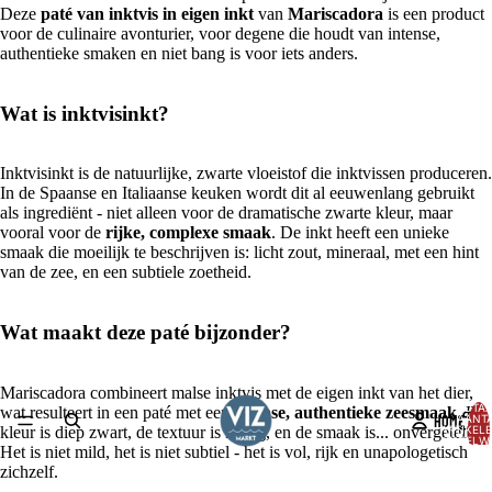
Deze
paté van inktvis in eigen inkt
van
Mariscadora
is een product
voor de culinaire avonturier, voor degene die houdt van intense,
authentieke smaken en niet bang is voor iets anders.
Wat is inktvisinkt?
Inktvisinkt is de natuurlijke, zwarte vloeistof die inktvissen produceren.
In de Spaanse en Italiaanse keuken wordt dit al eeuwenlang gebruikt
als ingrediënt - niet alleen voor de dramatische zwarte kleur, maar
vooral voor de
rijke, complexe smaak
. De inkt heeft een unieke
smaak die moeilijk te beschrijven is: licht zout, mineraal, met een hint
van de zee, en een subtiele zoetheid.
Wat maakt deze paté bijzonder?
Mariscadora combineert malse inktvis met de eigen inkt van het dier,
AFBEELDING
TOTA
wat resulteert in een paté met een
intense, authentieke zeesmaak
. De
OPENEN
HOME
AANT
ARTIKELE
kleur is diep zwart, de textuur is romig, en de smaak is... onvergetelijk.
IN
WINKELW
Het is niet mild, het is niet subtiel - het is vol, rijk en unapologetisch
0
VOLLEDIG
zichzelf.
SCHERM