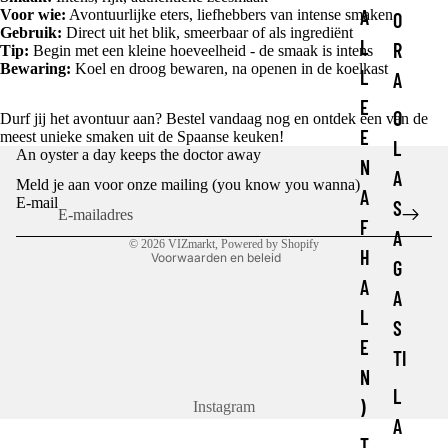
A
Voor wie:
Avontuurlijke eters, liefhebbers van intense smaken
O
Gebruik:
Direct uit het blik, smeerbaar of als ingrediënt
L
R
Tip:
Begin met een kleine hoeveelheid - de smaak is intens
Bewaring:
Koel en droog bewaren, na openen in de koelkast
L
A
E
O
Durf jij het avontuur aan? Bestel vandaag nog en ontdek een van de
E
meest unieke smaken uit de Spaanse keuken!
Privacybeleid
L
An oyster a day keeps the doctor away
N
Terugbetalingsbeleid
A
Meld je aan voor onze mailing (you know you wanna)
A
Algemene voorwaarden
E-mail
S
F
Contactgegevens
A
© 2026
VIZmarkt
, Powered by Shopify
H
Voorwaarden en beleid
G
A
A
L
S
E
TI
N
L
)
Instagram
A
T