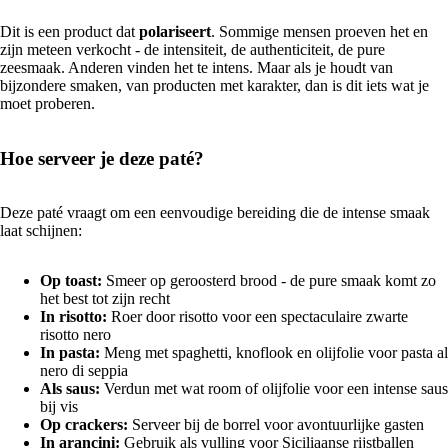
Dit is een product dat
polariseert
. Sommige mensen proeven het en
zijn meteen verkocht - de intensiteit, de authenticiteit, de pure
zeesmaak. Anderen vinden het te intens. Maar als je houdt van
bijzondere smaken, van producten met karakter, dan is dit iets wat je
moet proberen.
Hoe serveer je deze paté?
Deze paté vraagt om een eenvoudige bereiding die de intense smaak
laat schijnen:
Op toast:
Smeer op geroosterd brood - de pure smaak komt zo
het best tot zijn recht
In risotto:
Roer door risotto voor een spectaculaire zwarte
risotto nero
In pasta:
Meng met spaghetti, knoflook en olijfolie voor pasta al
nero di seppia
Als saus:
Verdun met wat room of olijfolie voor een intense saus
bij vis
Op crackers:
Serveer bij de borrel voor avontuurlijke gasten
In arancini:
Gebruik als vulling voor Siciliaanse rijstballen