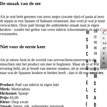
De smaak van de zee
Als je ooit hebt genoten van arroz negro (zwarte rijst) of pasta al nero
di seppia in een Spaans of Italiaans restaurant, dan weet je wat je kunt
verwachten. Deze paté brengt die authentieke smaak naar je eigen
keuken - zonder het gedoe van verse inktvis schoonmaken en inkt
Con
VI
ON
C
verzamelen.
ZE
o
C
S
ME
o
ns
S
Niet voor de eerste keer
n
er
RK
s
v
C
EN
e
e
Als je nieuw bent in de wereld van zeevruchtenconserven, is dit
H
M
r
n
misschien niet het product om mee te beginnen. Maar als je al wat
v
O
A
ervaring hebt, als je houdt van intense smaken, als je nieuwsgierig bent
e
naar wat de Spaanse keuken te bieden heeft - dan is dit een
must-try
.
T
RI
n
E
S
Product:
Paté van inktvis in eigen inkt
L
Merk:
Mariscadora
C
Herkomst:
Spanje
S
A
Prijs:
€6,00
Kleur:
Diep zwart
(
D
Smaak:
Intens, rijk, authentieke zeesmaak