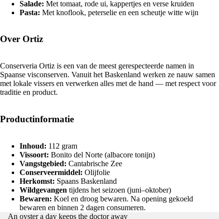
Salade:
Met tomaat, rode ui, kappertjes en verse kruiden
Pasta:
Met knoflook, peterselie en een scheutje witte wijn
Over Ortiz
Conserveria Ortiz is een van de meest gerespecteerde namen in
Spaanse visconserven. Vanuit het Baskenland werken ze nauw samen
met lokale vissers en verwerken alles met de hand — met respect voor
traditie en product.
Productinformatie
Inhoud:
112 gram
Vissoort:
Bonito del Norte (albacore tonijn)
Vangstgebied:
Cantabrische Zee
Conserveermiddel:
Olijfolie
Herkomst:
Spaans Baskenland
Wildgevangen
tijdens het seizoen (juni–oktober)
Bewaren:
Koel en droog bewaren. Na opening gekoeld
bewaren en binnen 2 dagen consumeren.
Privacybeleid
An oyster a day keeps the doctor away