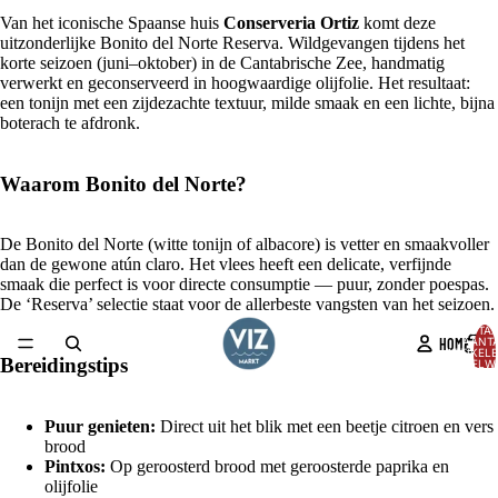
Van het iconische Spaanse huis
Conserveria Ortiz
komt deze
uitzonderlijke Bonito del Norte Reserva. Wildgevangen tijdens het
korte seizoen (juni–oktober) in de Cantabrische Zee, handmatig
verwerkt en geconserveerd in hoogwaardige olijfolie. Het resultaat:
een tonijn met een zijdezachte textuur, milde smaak en een lichte, bijna
boterach te afdronk.
Waarom Bonito del Norte?
De Bonito del Norte (witte tonijn of albacore) is vetter en smaakvoller
dan de gewone atún claro. Het vlees heeft een delicate, verfijnde
smaak die perfect is voor directe consumptie — puur, zonder poespas.
De ‘Reserva’ selectie staat voor de allerbeste vangsten van het seizoen.
TOTA
HOME
AANT
ARTIKELE
Bereidingstips
WINKELW
0
AFBEELDING
OPENEN
Puur genieten:
Direct uit het blik met een beetje citroen en vers
IN
brood
VOLLEDIG
Pintxos:
Op geroosterd brood met geroosterde paprika en
SCHERM
olijfolie