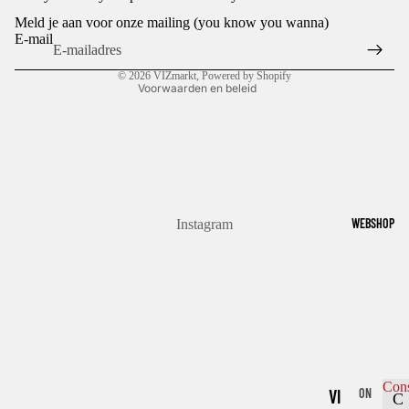
Terugbetalingsbeleid
Meld je aan voor onze mailing (you know you wanna)
Algemene voorwaarden
E-mail
Contactgegevens
© 2026
VIZmarkt
, Powered by Shopify
Voorwaarden en beleid
WEBSHOP
Instagram
Con
VI
ON
C