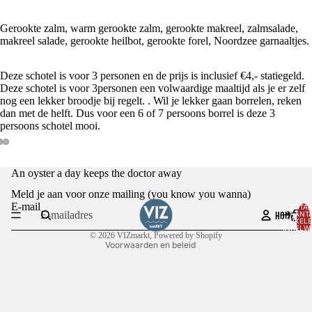
Gerookte zalm, warm gerookte zalm, gerookte makreel, zalmsalade,
makreel salade, gerookte heilbot, gerookte forel, Noordzee garnaaltjes.
Deze schotel is voor 3 personen en de prijs is inclusief €4,- statiegeld.
Deze schotel is voor 3personen een volwaardige maaltijd als je er zelf
nog een lekker broodje bij regelt. . Wil je lekker gaan borrelen, reken
dan met de helft. Dus voor een 6 of 7 persoons borrel is deze 3
persoons schotel mooi.
Privacybeleid
AFBEELDING
AFBEELDING
AFBEELDING
An oyster a day keeps the doctor away
OPENEN
OPENEN
OPENEN
Terugbetalingsbeleid
IN
IN
IN
Meld je aan voor onze mailing (you know you wanna)
Algemene voorwaarden
VOLLEDIG
VOLLEDIG
VOLLEDIG
E-mail
TOTA
HOME
AANT
SCHERM
SCHERM
SCHERM
Contactgegevens
ARTIKELE
WINKELW
0
© 2026
VIZmarkt
, Powered by Shopify
Voorwaarden en beleid